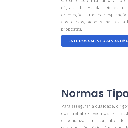
Consulte este manual para aprend
digitais da Escola Diocesan
orientações simples e explicaçõ
aos cursos, acompanhar as aula
propostas.
ESTE DOCUMENTO AINDA NÃO
Normas Tipo
Para assegurar a qualidade, o rig
dos trabalhos escritos, a Esc
disponibiliza um conjunto de
referenciação bibliográfica que 