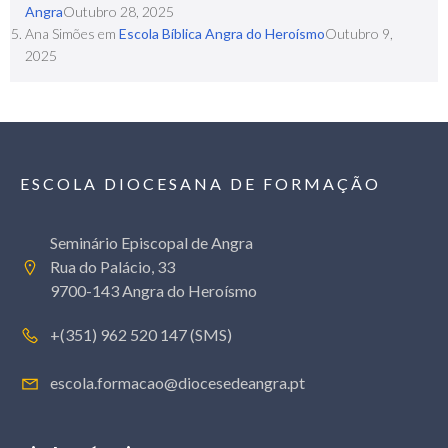
Angra
Outubro 28, 2025
Ana Simões
em
Escola Bíblica Angra do Heroísmo
Outubro 9,
2025
ESCOLA DIOCESANA DE FORMAÇÃO
Seminário Episcopal de Angra
Rua do Palácio, 33
9700-143 Angra do Heroísmo
+(351) 962 520 147 (SMS)
escola.formacao@diocesedeangra.pt