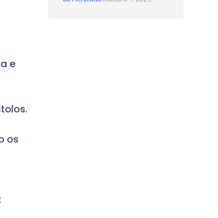
a e
tolos.
o os
: