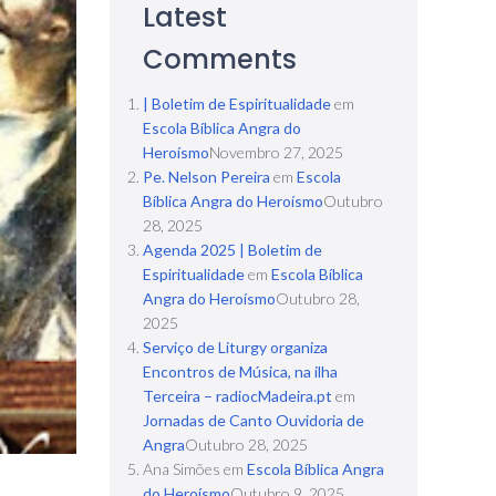
Latest
Comments
| Boletim de Espiritualidade
em
Escola Bíblica Angra do
Heroísmo
Novembro 27, 2025
Pe. Nelson Pereira
em
Escola
Bíblica Angra do Heroísmo
Outubro
28, 2025
Agenda 2025 | Boletim de
Espiritualidade
em
Escola Bíblica
Angra do Heroísmo
Outubro 28,
2025
Serviço de Liturgy organiza
Encontros de Música, na ilha
Terceira – radiocMadeira.pt
em
Jornadas de Canto Ouvidoria de
Angra
Outubro 28, 2025
Ana Simões
em
Escola Bíblica Angra
do Heroísmo
Outubro 9, 2025