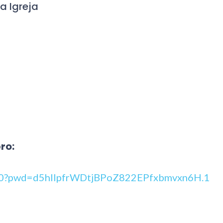
a Igreja
ro:
540?pwd=d5hlIpfrWDtjBPoZ822EPfxbmvxn6H.1