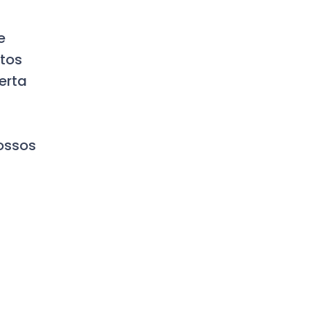
e
Atos
erta
ossos