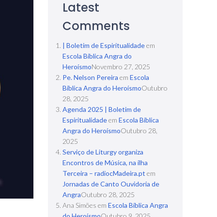
Latest
Comments
| Boletim de Espiritualidade
em
Escola Bíblica Angra do
Heroísmo
Novembro 27, 2025
Pe. Nelson Pereira
em
Escola
Bíblica Angra do Heroísmo
Outubro
28, 2025
Agenda 2025 | Boletim de
Espiritualidade
em
Escola Bíblica
Angra do Heroísmo
Outubro 28,
2025
Serviço de Liturgy organiza
Encontros de Música, na ilha
Terceira – radiocMadeira.pt
em
Jornadas de Canto Ouvidoria de
Angra
Outubro 28, 2025
Ana Simões
em
Escola Bíblica Angra
do Heroísmo
Outubro 9, 2025